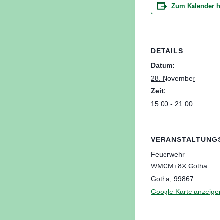
Zum Kalender h
DETAILS
Datum:
28. November
Zeit:
15:00 - 21:00
VERANSTALTUNG
Feuerwehr
WMCM+8X Gotha
Gotha
,
99867
Google Karte anzeige